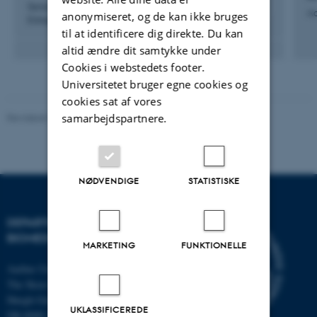
Senior konsulent, Innovation og
Ad
anonymiseret, og de kan ikke bruges
Entrepreneurship
til at identificere dig direkte. Du kan
altid ændre dit samtykke under
Cookies i webstedets footer.
Universitetet bruger egne cookies og
cookies sat af vores
Revideret 22.08.2024
samarbejdspartnere.
NØDVENDIGE
STATISTISKE
DEPARTMENT OF
BIOMEDICINE
MARKETING
FUNKTIONELLE
Aarhus University
The Skou Building
Høegh-Guldbergs Gade 10
UKLASSIFICEREDE
DK-8000 Aarhus C