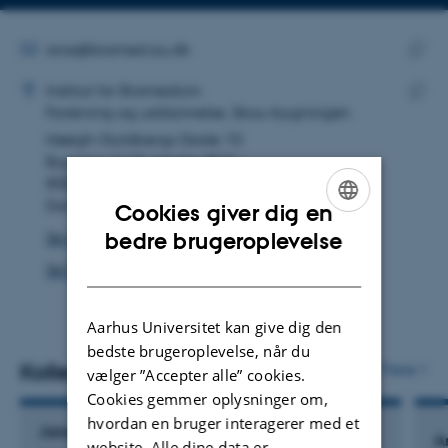
Kopier
Kopier
telefonnummer
mailad
MAILADRESSE
aras@biomed.au.dk
ADRESSE
Kopie
Anette Rasmussen
Institut for Biomedicin
maila
Forskning og uddannelse, Skou-bygningen
Kopie
Høegh-Guldbergs Gade 10
adres
Bygning 1115, lokale 451b
8000 Aarhus C
Danmark
Cookies giver dig en
ENGLISH
bedre brugeroplevelse
Se på kort
DANISH
Se Pure-profil
Aarhus Universitet kan give dig den
bedste brugeroplevelse, når du
Kollegaer
Flere
vælger ”Accepter alle” cookies.
Cookies gemmer oplysninger om,
hvordan en bruger interagerer med et
Jane Palsgaard Pedersen
A
website. Alle dine data er