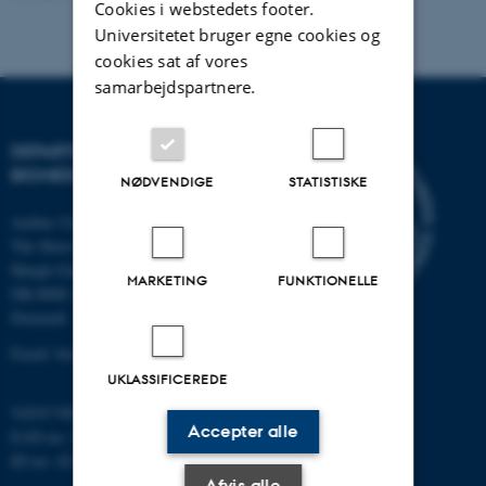
Cookies i webstedets footer.
Universitetet bruger egne cookies og
cookies sat af vores
samarbejdspartnere.
DEPARTMENT OF
BIOMEDICINE
NØDVENDIGE
STATISTISKE
Aarhus University
The Skou Building
Høegh-Guldbergs Gade 10
MARKETING
FUNKTIONELLE
DK-8000 Aarhus C
Denmark
Email: biomed@au.dk
UKLASSIFICEREDE
VAT/CVR-no: 31119103
Accepter alle
EAN-no: 5798000418486
ID-no: 4211
Afvis alle