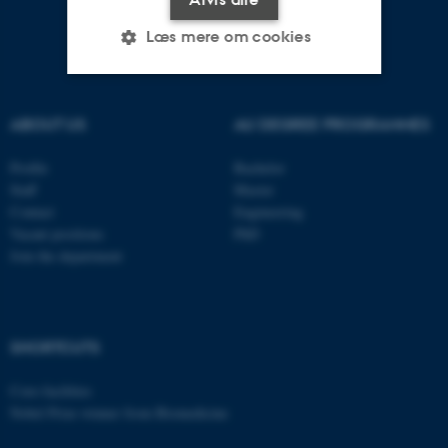
Læs mere om cookies
Nødvendige
Statistiske
Marketing
ABOUT US
AU DEGREE PROGRAMMES
Funktionelle
Uklassificerede
Profile
Bachelor
Staff
Master
Contact
Engineering
Nødvendige cookies hjælper
Vacant positions
PhD
Join the department
med at gøre hjemmesiden
brugbar ved at aktivere nogle
grundlæggende funktioner
som navigation mm.
SHORTCUTS
Hjemmesiden kan ikke
fungerer uden disse cookies.
Core-facilities
Nobel Prize winner from Biomedicine