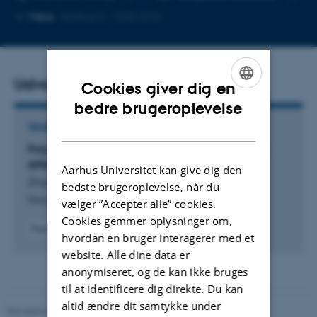
Kopier
Kopier
Mere
Aarhus C, 1242-516
telefonnummer
mailad
Udvalgte publikationer
Cookies giver dig en
ENGLISH
bedre brugeroplevelse
DANISH
TIDSSKRIFTARTIKEL
Polygenic and developmental profiles of autism
differ by age at diagnosis
Aarhus Universitet kan give dig den
Zhang, X. +22.
bedste brugeroplevelse, når du
Nature
vælger ”Accepter alle” cookies.
Cookies gemmer oplysninger om,
Peer-reviewed
hvordan en bruger interagerer med et
Digital
website. Alle dine data er
version
attached
anonymiseret, og de kan ikke bruges
til at identificere dig direkte. Du kan
altid ændre dit samtykke under
Revideret 22.08.2024