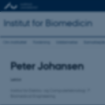
Institut for Biomedicin
Om instituttet
Forskning
Uddannelse
Samarbejd
Peter Johansen
Titel
Primær tilknytning
Lektor
Institut for Elektro- og Computerteknologi
Biomedical Engineering