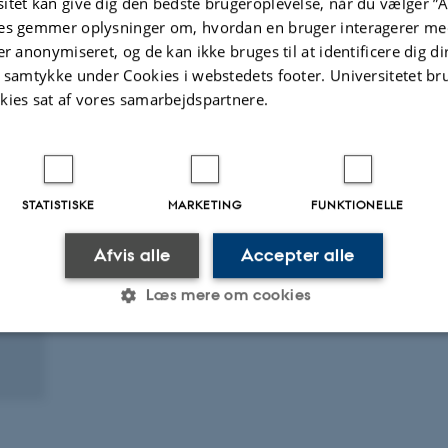
itet kan give dig den bedste brugeroplevelse, når du vælger ”A
Cardiovascular Engineering and Technology
es gemmer oplysninger om, hvordan en bruger interagerer med
er anonymiseret, og de kan ikke bruges til at identificere dig d
Peer-reviewed
Peer-rev
t samtykke under Cookies i webstedets footer. Universitetet br
Digital
version
kies sat af vores samarbejdspartnere.
attached
STATISTISKE
MARKETING
FUNKTIONELLE
Afvis alle
Accepter alle
Læs mere om cookies
Statistiske
Marketing
Funktionelle