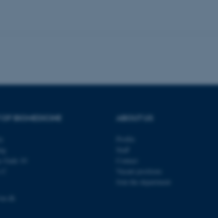
es hjælper med at gøre hjemmesiden brugbar ved at aktiv
nktioner som navigation mm. Hjemmesiden kan ikke funge
Udbyder / Domæne
Udløb
Beskrivelse
30
Denne cookie sættes af
TYPO3 Association
minutter
TYPO3, og bruges til at 
.au.dk
session, når en backend-
TYPO3 eller Frontend.
 OF BIOMEDICINE
ABOUT US
30
Dette cookienavn er fo
Typo3 Association
minutter
webindholdsstyringssyst
.au.dk
som en brugersessionside
muligt at gemme bruger
ty
Profile
tilfælde er det muligvis
ng
Staff
kan indstilles ved defau
dette kan forhindres af 
s Gade 10
Contact
de fleste tilfælde er det in
s C
Vacant positions
ødelagt i slutningen af 
indeholder en tilfældig id
Join the department
specifikke brugerdata.
au.dk
Session
Denne cookie er en purp
Microsoft Corporation
cookie, der bruges af hj
.au.dk
i Microsoft .net- teknolo