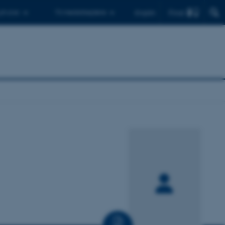
Find
 ph.d.er
Til medarbejdere
English