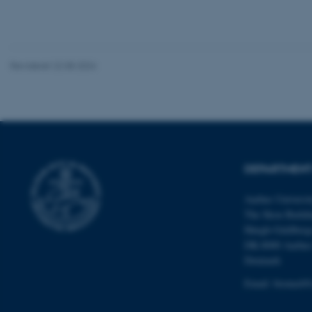
Nødvendige cooki
grundlæggende fu
cookies.
Revideret 22.08.2024
Navn
be_typo_user
DEPARTMENT
fe_typo_user
Aarhus Universi
The Skou Buildi
Høegh-Guldberg
DK-8000 Aarhu
Denmark
Email: biomed@
ASP.NET_SessionId