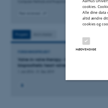
Aarhus Univers
Computer Methods and Programs in Biomedicine
cookies. Cooki
Alle dine data 
Peer-reviewed
altid ændre di
Digital
version
cookies og coo
attached
Projekt
Aktiviteter
NØDVENDIGE
FORSKNINGSPROJEKT
Valve-in-valve therapy – fracture mechanics of
bioprosthetic heart valves
1. Jan 2016
-
31. Dec 2019
Nødvendige