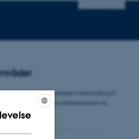
områder
me og udvikling af genterapi til behandling af
er aldersrelateret maculadegeneration og
levelse
ENGLISH
DANISH
et for core-faciliteten for Forsøgsdyr ved