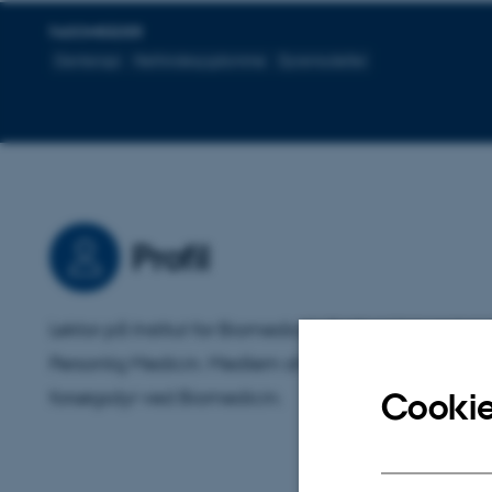
FAGOMRÅDER
Genterapi
Nethindesygdomme
Dyremodeller
Profil
Lektor på Institut for Biomedicin, Aarhus Universitet
Personlig Medicin. Medlem af rådgivningspanelet for
forsøgsdyr ved Biomedicin.
Cookie