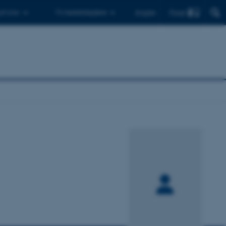
Find
 ph.d.er
Til medarbejdere
English