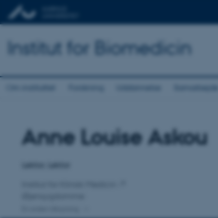
Institut for Biomedicin
Om instituttet
Forskning
Uddannelse
Samarbejd
Anne Louise Askou
Titel
Primær tilknytning
Lektor, Lektor
Institut for Klinisk Medicin
Øjensygdomme
En anden tilknytning