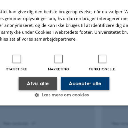
LÆS MERE
Biomedicin.
itet kan give dig den bedste brugeroplevelse, når du vælger ”A
Undervisning i Genetik og 
es gemmer oplysninger om, hvordan en bruger interagerer med
er anonymiseret, og de kan ikke bruges til at identificere dig d
t samtykke under Cookies i webstedets footer. Universitetet br
Vejledning af postdocs, p
kies sat af vores samarbejdspartnere.
Reviewer for videnskabelige 
REVIEW
TIDSSKRIF
The Promise of Single-Domain
Nanobo
Antibodies as Ocular Therapeutics:
target
STATISTISKE
MARKETING
FUNKTIONELLE
A Narrative Review
C3 redu
neovasc
Jakobsen, T. +6.
Afvis alle
Accepter alle
Jensen, 
International Journal of Molecular Sciences
Læs mere om cookies
Molecular
Developm
Statistiske
Marketing
Funktionelle
Peer-reviewed
Peer-rev