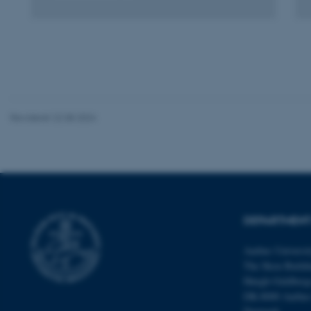
Digital
version
attached
Nødvendige cooki
grundlæggende fu
cookies.
Revideret 22.08.2024
Navn
be_typo_user
fe_typo_user
DEPARTMENT
Aarhus Universi
The Skou Buildi
Høegh-Guldberg
DK-8000 Aarhu
ASP.NET_SessionId