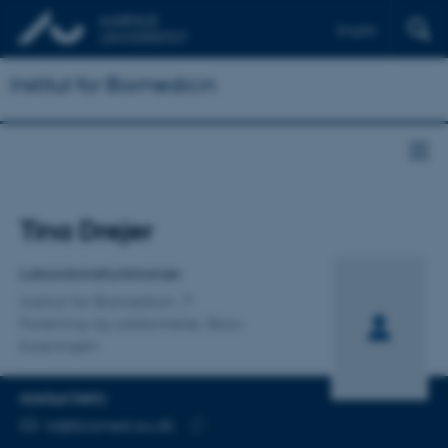
English
Institut for Biomedicin
Titel
Tina Drejer
Primær tilknytning
Laboratoriefunktionær
Institut for Biomedicin
Forskning og uddannelse, Skou-
bygningen
KONTAKTINFO
MAILADRESSE
td@biomed.au.dk