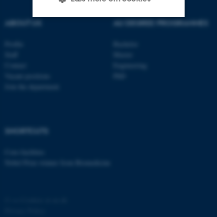
ABOUT US
AU DEGREE PROGRAMMES
Nødvendige
Statistiske
Marketing
Profile
Bachelor
Funktionelle
Uklassificerede
Staff
Master
Contact
Engineering
Vacant positions
PhD
Join the department
Nødvendige cookies hjælper
med at gøre hjemmesiden
brugbar ved at aktivere nogle
grundlæggende funktioner
SHORTCUTS
som navigation mm.
Core-facilities
Hjemmesiden kan ikke
Nobel Prize winner from Biomedicine
fungerer uden disse cookies.
©
—
Cookies at au.dk
Navn
Udbyder / Domæne
Privacy Policy