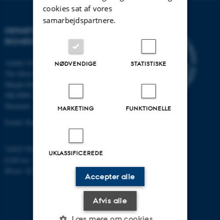
cookies sat af vores
samarbejdspartnere.
DEPARTMENT OF
BIOMEDICINE
Aarhus University
NØDVENDIGE
STATISTISKE
The Skou Building
Høegh-Guldbergs Gade 10
DK-8000 Aarhus C
Denmark
MARKETING
FUNKTIONELLE
Email: biomed@au.dk
VAT/CVR-no: 31119103
UKLASSIFICEREDE
EAN-no: 5798000418486
ID-no: 4211
Accepter alle
Afvis alle
Læs mere om cookies