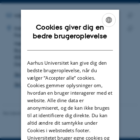
Kopier
mailadresse
MAILADRESSE
td@biomed.au.dk
ADRESSE
Kopie
Cookies giver dig en
Tina Drejer
Institut for Biomedicin
maila
ENGLISH
bedre brugeroplevelse
Forskning og uddannelse, Skou-bygningen
Kopie
Høegh-Guldbergs Gade 10
adres
DANISH
Bygning 1115, lokale 233
8000 Aarhus C
Aarhus Universitet kan give dig den
Danmark
bedste brugeroplevelse, når du
Se på kort
vælger ”Accepter alle” cookies.
Se Pure-profil
Cookies gemmer oplysninger om,
hvordan en bruger interagerer med et
website. Alle dine data er
anonymiseret, og de kan ikke bruges
Revideret 22.08.2024
til at identificere dig direkte. Du kan
altid ændre dit samtykke under
Cookies i webstedets footer.
Universitetet bruger egne cookies og